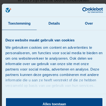
samengevoegd. Het doel van de krachtenbundeling
onder de oude familienaam Vlot is onze
opdrachtgevers nog beter van dienst te zijn.
Toestemming
Details
Over
Deze website maakt gebruik van cookies
We gebruiken cookies om content en advertenties te
personaliseren, om functies voor social media te bieden en
Onze klanten over logistiek bij Vlot
om ons websiteverkeer te analyseren. Ook delen we
Innovatie en duurzaamheid staan bij
informatie over uw gebruik van onze site met onze
partners voor social media, adverteren en analyse. Deze
Vlot Logistics hoog in het vaandel.
partners kunnen deze gegevens combineren met andere
informatie die u aan ze heeft verstrekt of die ze hebben
verzameld op basis van uw gebruik van hun services.
Alles toestaan
Inmiddels
werken wij dagelijks samen
om