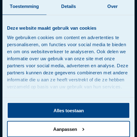
Bouwtransport
Toestemming
Details
Over
Stadshub Rotterdam
Voorwaarden
Deze website maakt gebruik van cookies
We gebruiken cookies om content en advertenties te
Voorwaarden
personaliseren, om functies voor social media te bieden
Privacy Statement
en om ons websiteverkeer te analyseren. Ook delen we
informatie over uw gebruik van onze site met onze
Milieubeleidsverklaring
partners voor social media, adverteren en analyse. Deze
Beleidsverklaring
partners kunnen deze gegevens combineren met andere
Cookie statement
informatie die u aan ze heeft verstrekt of die ze hebben
verzameld op basis van uw gebruik van hun services.
Responsible Disclosure
Overige
Alles toestaan
Werken bij
Aanpassen
Contact