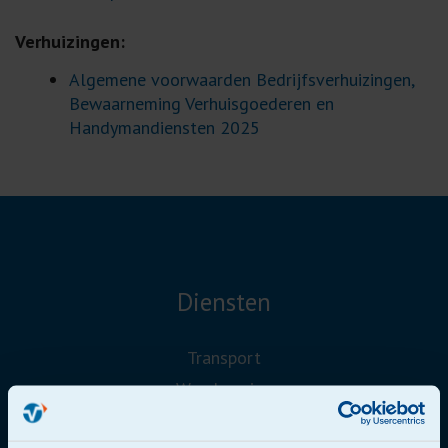
Verhuizingen:
Algemene voorwaarden Bedrijfsverhuizingen,
Bewaarneming Verhuisgoederen en
Handymandiensten 2025
Diensten
Transport
Warehousing
Transportbedrijf Rotterdam