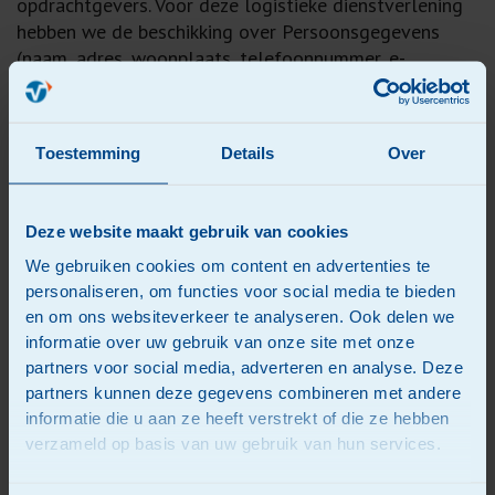
opdrachtgevers. Voor deze logistieke dienstverlening
hebben we de beschikking over Persoonsgegevens
(naam, adres, woonplaats, telefoonnummer, e-
mailadres) om de goederen op een werkbare manier af
te leveren. Vlot Logistics maakt van tijd tot tijd om
diverse redenen gebruik van diensten van derden.
Toestemming
Details
Over
Financiële data en Persoonsgegevens worden
vastgelegd om de gevraagde dienst te kunnen
verlenen. Deze gegevens worden niet aan derden
Deze website maakt gebruik van cookies
verstrekt voor commerciële doeleinden.
We gebruiken cookies om content en advertenties te
Gegevens inzien, wijzigen of verwijderen
personaliseren, om functies voor social media te bieden
en om ons websiteverkeer te analyseren. Ook delen we
U kunt op elk moment inzage vragen in de
informatie over uw gebruik van onze site met onze
Persoonsgegevens die wij over u hebben vastgelegd
partners voor social media, adverteren en analyse. Deze
of deze laten wijzigen of verwijderen. Hiervoor kunt u
partners kunnen deze gegevens combineren met andere
contact opnemen met de administratie van Vlot
informatie die u aan ze heeft verstrekt of die ze hebben
Logistics: 085-0532 400. Vlot Logistics is verplicht om
verzameld op basis van uw gebruik van hun services.
een bewijs van identiteit te vragen voordat wij u
informatie mogen verstrekken over uw persoonlijke