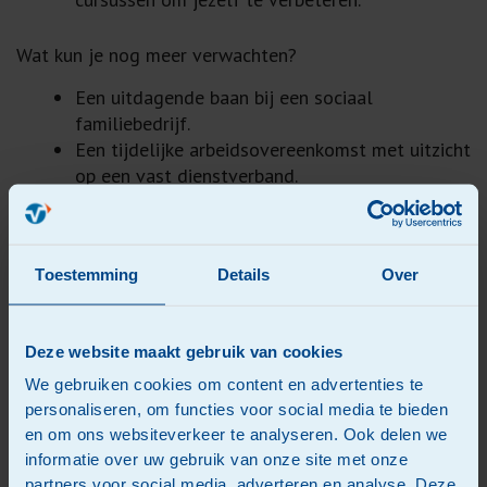
Wat kun je nog meer verwachten?
Een uitdagende baan bij een sociaal
familiebedrijf.
Een tijdelijke arbeidsovereenkomst met uitzicht
op een vast dienstverband.
Een salaris volgens de CAO
Beroepsgoederenvervoer schaal B ( minimaal
2504,80 euro, maximaal 3047, 43 euro).
Toestemming
Details
Over
Inschaling vindt plaats op basis van
aantoonbare werkervaring.
Vakantietoeslag van 8%.
Deze website maakt gebruik van cookies
Deelname in de pensioenregeling van het
Bedrijfspensioenfonds.
We gebruiken cookies om content en advertenties te
Minimaal 24 vakantiedagen + 3,5 A.T.V dag (op
personaliseren, om functies voor social media te bieden
basis van 40 uur).
en om ons websiteverkeer te analyseren. Ook delen we
Reiskostenvergoeding.
informatie over uw gebruik van onze site met onze
partners voor social media, adverteren en analyse. Deze