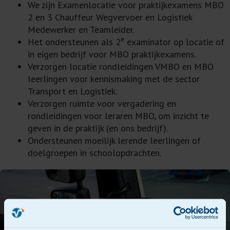
We zijn Examenlocatie voor praktijkexamens MBO
2 en 3 Chauffeur Wegvervoer en Logistiek
Medewerker en Teamleider.
e
Het ondersteunen als 2
examinator op locatie of
in eigen bedrijf voor MBO praktijkexamens.
Verzorgen locatie rondleidingen VMBO en MBO
leerlingen voor kennismaking met de sector
Transport en Logistiek.
Verzorgen ruimte voor vergadering en
rondleidingen voor leraren MBO, om inzicht te
geven in de praktijk (en ons bedrijf).
Ondersteunen moeilijk lerende leerlingen of
doelgroepen in schoolopdrachten.