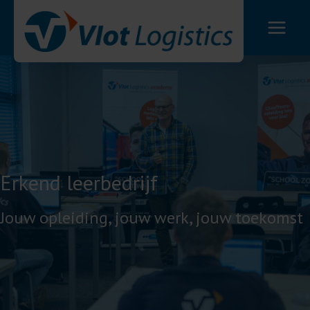
Ga
naar
de
inhoud
Erkend leerbedrijf
Jouw opleiding, jouw werk, jouw toekomst